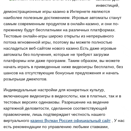
инвестиций,
демонстрационные игры казино в Интернете являются
наиболее полезным достижением. Игровые автоматы станут
самым современным продуктом в онлайн-казино, и они по-
прежнему будут бесплатными на различных платформах.
Тестовые онлайн-игры широко открыты из непрерывного
потока мгновенной игры, поэтому вы можете полностью
насладиться веб-сайтом нового казино.Есть даже игровые
автоматы без получения, которые не требуют загрузки
платформы или даже программ. Таким образом, вы можете
начать играть в приведенные ниже видеоигры бесплатно, без
шансов на отсутствующие бонусные предложения и начать
розыгрыши джекпотов.
Индивидуальные настройки для конкретных культур,
включающие видеоигры в видеослоты, как в платных, так и в
тестовых версиях одинаковы. Разрешение на ведение
картежной деловитости, сделанное соответствующей
правомочием, лишь подтверждает честность нашего
виртуального
казино Вулкан Россия официальный сайт
, У нас
есть рекомендации по управлению любыми ставками,