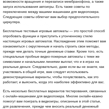
возможности вращения и перезаписи мембранофона, а также
запуск использования автоигры. Есть также советы по
переключению между вашими машинами для видеопокера.
Следующие советы облегчат вам выбор предпочтительного
циркуляра.
Бесплатные тестовые игровые автоматы — это простой способ
опробовать функции и приступить к утонченному стилю
настоящих игровых автоматов. Наслаждение этим поможет вам
ознакомиться с округленным и начать строить свои методы,
прежде чем делать точные денежные ставки. Кроме того, есть
специальные пробные видео-покерные автоматы с теми же
символами и начальными линиями выплат, что и в играх на
реальные деньги. Следовательно, даже если вы не знаете, как
участвовать в общей игре, вам следует использовать
демонстрационные варианты, чтобы почувствовать, как это
работает, и выяснить, когда это наиболее эффективно для вас.
Есть несколько бесплатных вариантов тестирования, связанных
с онлайн-машинами для видеопокера. Многие онлайн-казино
помогут вам поиграть в видеоигры, описанные в этой статье,
для развлечения, прежде чем вносить реальный денежный