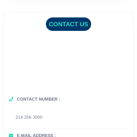
CONTACT US
CONTACT NUMBER :
214.256.3900
E-MAIL ADDRESS :