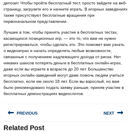
депозит. Чтобы пройти бесплатный тест, просто зайдите на веб-
страницу, загрузите его и начните играть. В игорных заведениях
также присутствуют бесплатные вращения при
первоначальном представлении.
Лучшее в том, чтобы принять участие в бесплатных тестах,
касающихся позиционных игр, — это то, что вам не нужно
регистрироваться, чтобы сделать это. Это поможет вам узнать
о видеоиграх и начать определять любые возможности,
связанные с получением надлежащего дохода от риска. Нет
никаких шансов потерять деньги в бесплатных онлайн-играх,
даже если вы играете в возрасте до 20 лет. Большинство
игорных онлайн-заведений могут даже помочь людям учиться
бесплатно, если им около 18 лет. Если вы взрослый, но вам
было рекомендовано подать заявку раньше, приняв участие в
бесплатных демонстрациях видеослотов.
PREVIOUS
NEXT
Related Post