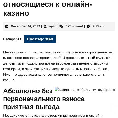
относящиеся к онлайн-
казино
December 14, 2021
|
epic
|
0 Comment
|
9:55 am
Categories:
Uncategorized
Независимо от того, хотите ли вы получить вознаграждение за
вложенное вознаграждение, любой дополнительный нулевой
депозит или подачу заявки на игорное заведение с высоким
керлером, в этой статье вы можете сделать многое из этого.
Именно здесь коды купонов появляются в лучших онлайн-
казино.
Абсолютно без
первоначального взноса
приятная выгода
Независимо от того, являетесь ли вы новичком в онлайн-