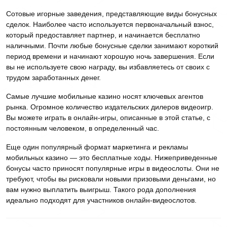
Сотовые игорные заведения, представляющие виды бонусных
сделок. Наиболее часто используется первоначальный взнос,
который предоставляет партнер, и начинается бесплатно
наличными. Почти любые бонусные сделки занимают короткий
период времени и начинают хорошую ночь завершения. Если
вы не используете свою награду, вы избавляетесь от своих с
трудом заработанных денег.
Самые лучшие мобильные казино носят ключевых агентов
рынка. Огромное количество издательских дилеров видеоигр.
Вы можете играть в онлайн-игры, описанные в этой статье, с
постоянным человеком, в определенный час.
Еще один популярный формат маркетинга и рекламы
мобильных казино — это бесплатные ходы. Нижеприведенные
бонусы часто приносят популярные игры в видеослоты. Они не
требуют, чтобы вы рисковали новыми призовыми деньгами, но
вам нужно выплатить выигрыш. Такого рода дополнения
идеально подходят для участников онлайн-видеослотов.