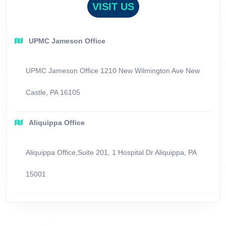
VISIT US
UPMC Jameson Office
UPMC Jameson Office 1210 New Wilmington Ave New
Castle, PA 16105
Aliquippa Office
Aliquippa Office,Suite 201, 1 Hospital Dr Aliquippa, PA
15001