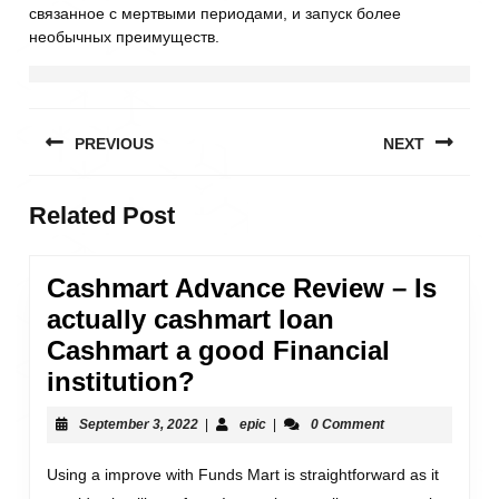
связанное с мертвыми периодами, и запуск более
необычных преимуществ.
PREVIOUS
NEXT
Related Post
Cashmart Advance Review – Is
actually cashmart loan
Cashmart a good Financial
institution?
September 3, 2022
|
epic
|
0 Comment
Using a improve with Funds Mart is straightforward as it