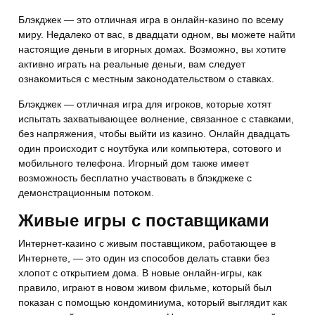
Блэкджек — это отличная игра в онлайн-казино по всему
миру. Недалеко от вас, в двадцати одном, вы можете найти
настоящие деньги в игорных домах. Возможно, вы хотите
активно играть на реальные деньги, вам следует
ознакомиться с местным законодательством о ставках.
Блэкджек — отличная игра для игроков, которые хотят
испытать захватывающее волнение, связанное с ставками,
без напряжения, чтобы выйти из казино. Онлайн двадцать
один происходит с ноутбука или компьютера, сотового и
мобильного телефона. Игорный дом также имеет
возможность бесплатно участвовать в блэкджеке с
демонстрационным потоком.
Живые игры с поставщиками
Интернет-казино с живым поставщиком, работающее в
Интернете, — это один из способов делать ставки без
хлопот с открытием дома. В новые онлайн-игры, как
правило, играют в новом живом фильме, который был
показан с помощью кондоминиума, который выглядит как