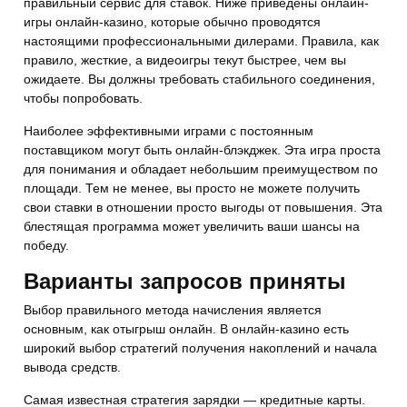
правильный сервис для ставок. Ниже приведены онлайн-
игры онлайн-казино, которые обычно проводятся
настоящими профессиональными дилерами. Правила, как
правило, жесткие, а видеоигры текут быстрее, чем вы
ожидаете. Вы должны требовать стабильного соединения,
чтобы попробовать.
Наиболее эффективными играми с постоянным
поставщиком могут быть онлайн-блэкджек. Эта игра проста
для понимания и обладает небольшим преимуществом по
площади. Тем не менее, вы просто не можете получить
свои ставки в отношении просто выгоды от повышения. Эта
блестящая программа может увеличить ваши шансы на
победу.
Варианты запросов приняты
Выбор правильного метода начисления является
основным, как отыгрыш онлайн. В онлайн-казино есть
широкий выбор стратегий получения накоплений и начала
вывода средств.
Самая известная стратегия зарядки — кредитные карты.