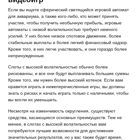
Если вы ищете сферический светящийся игровой автомат
для аквариума, а также кого-либо, кто может принять
участие, чтобы получить необычную прибыль, игровые
автоматы с низкой волатильностью требуют немного
усилий. У них более низкое спотовое движение, более
стабильные выплаты и более легкий финансовый надзор.
Кроме того, в них легче участвовать, и они гораздо более
непринужденные.
Слоты с высокой волатильностью обычно более
рискованны, и все они будут выплачивать большие суммы.
Кроме того, им нужен более высокий котенок. Если вам
нравится играть в нижеперечисленные игры, вы должны
знать о рисках и начать играть только с наличными, чтобы
вы могли их уменьшить.
Несмотря на изменчивость округления, существуют
средства, касающиеся основных преимуществ. Тем не
менее, в слотах с высокой волатильностью вам
потребуются лучшие возможности для достижения
значительных результатов, но у вас также будет время,