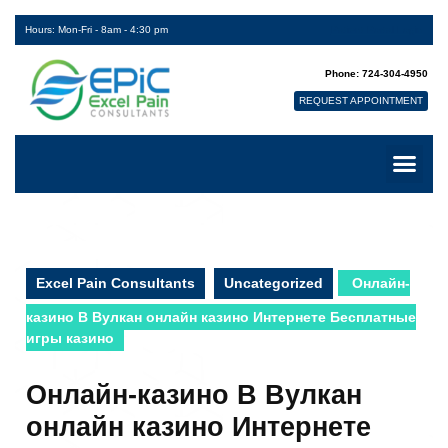
Hours: Mon-Fri - 8am - 4:30 pm
Patient Portal Login
Phone: 724-304-4950
REQUEST APPOINTMENT
Excel Pain Consultants
Uncategorized
Онлайн-
казино В Вулкан онлайн казино Интернете Бесплатные
игры казино
Онлайн-казино В Вулкан
онлайн казино Интернете