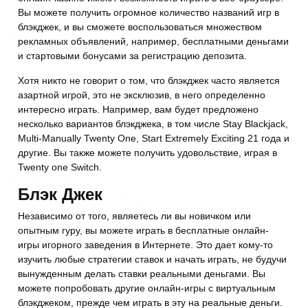
Вы можете получить огромное количество названий игр в
блэкджек, и вы сможете воспользоваться множеством
рекламных объявлений, например, бесплатными деньгами
и стартовыми бонусами за регистрацию депозита.
Хотя никто не говорит о том, что блэкджек часто является
азартной игрой, это не эксклюзив, в него определенно
интересно играть. Например, вам будет предложено
несколько вариантов блэкджека, в том числе Stay Blackjack,
Multi-Manually Twenty One, Start Extremely Exciting 21 года и
другие. Вы также можете получить удовольствие, играя в
Twenty one Switch.
Блэк Джек
Независимо от того, являетесь ли вы новичком или
опытным гуру, вы можете играть в бесплатные онлайн-
игры игорного заведения в Интернете. Это дает кому-то
изучить любые стратегии ставок и начать играть, не будучи
вынужденным делать ставки реальными деньгами. Вы
можете попробовать другие онлайн-игры с виртуальным
блэкджеком, прежде чем играть в эту на реальные деньги.