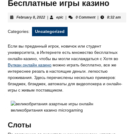
Бесплатные игры казино
February 8, 2022
|
epic
|
0 Comment
|
8:32 am
Categories:
Uncategorized
Если вы преданный игрок, новичок или студент
университета, в Интернете есть множество бесплатных
онлайн-казино, чтобы вы могли наслаждаться с Хотя во
Вулкан онлайн казино
можно играть бесплатно, все же
интереснее резать в настоящие деньги. легкостью
проживания.
Здесь перечислены несколько примеров:
блэкджек, блэкджек, автоматы для видеопокера и онлайн-
игры с живым поставщиком.
Слоты